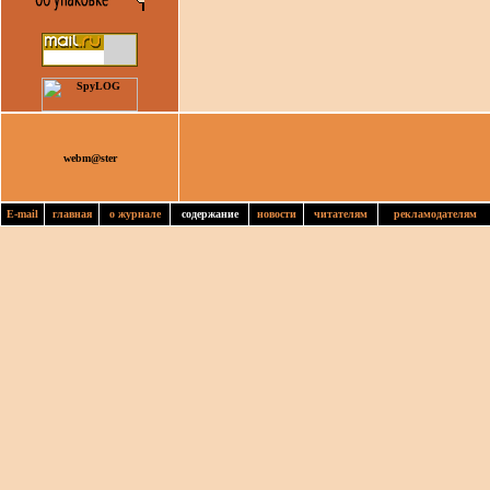
webm@ster
E-mail
главная
о журнале
содержание
новости
читателям
рекламодателям