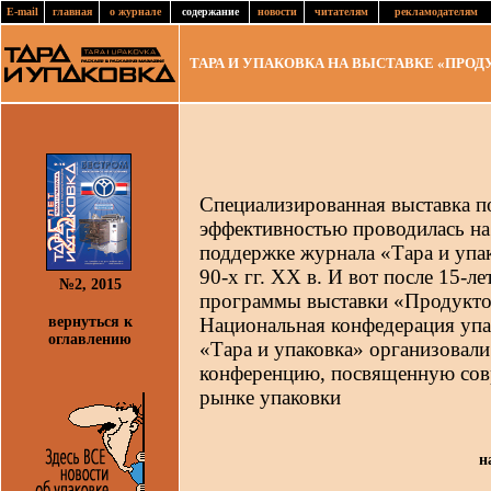
E-mail
главная
о журнале
содержание
новости
читателям
рекламодателям
ТАРА И УПАКОВКА НА ВЫСТАВКЕ «ПРО
Специализированная выставка по
эффективностью проводилась на
поддержке журнала «Тара и упак
90-х гг. ХХ в. И вот после 15-л
№2, 2015
программы выставки «Продукто
вернуться к
Национальная конфедерация уп
оглавлению
«Тара и упаковка» организовали 
конференцию, посвященную сов
рынке упаковки
н